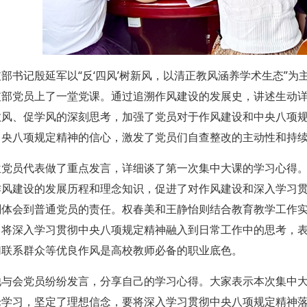
支部书记殷延军以“反‘四风’树新风，以清正教风涵养学术生态”
支部党员上了一堂党课。通过追溯作风建设的发展史，讲述生动详
教风、促学风的深刻思考，加强了党员对于作风建设和中央八项
中央八项规定精神的信心，激发了党员们自查整改的主动性和持
位党员代表做了重点发言，详细谈了第一次集中大课的学习心得
作风建设的发展历程和理念知识，促进了对作风建设和深入学习
刻体会到普通党员的责任。权春美和王静怡则结合教育教学工作
、将深入学习贯彻中央八项规定精神融入到日常工作中的思考，
切联系群众等优良作风是高校教师必备的职业底色。
他与会党员纷纷发言，分享自己的学习心得。大家表示本次集中
论学习，坚定了理想信念，要将深入学习贯彻中央八项规定精神