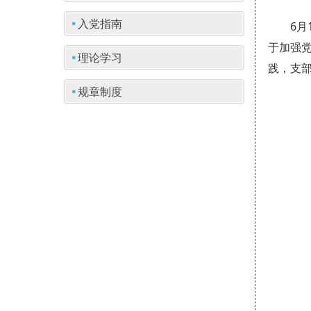
入党指南
6
于加强
理论学习
践，支
规章制度