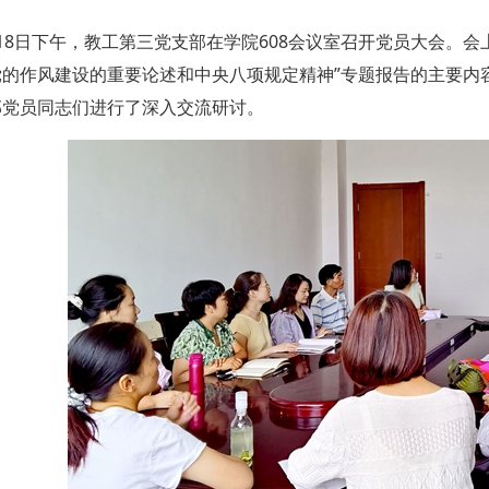
月18日下午，教工第三党支部在学院608会议室召开党员大会。
党的作风建设的重要论述和中央八项规定精神”专题报告的主要内
部党员同志们进行了深入交流研讨。