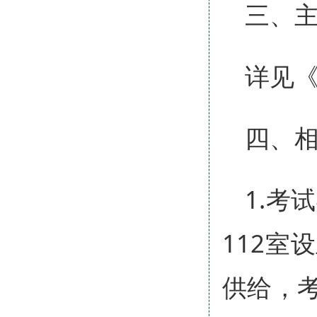
三、
详见
四、
1.考
112
供给，