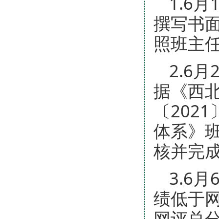
1.6
撰写书
照班主
2.6
据《西
〔202
体系》
核并完
3.6
绩低于
网评总分