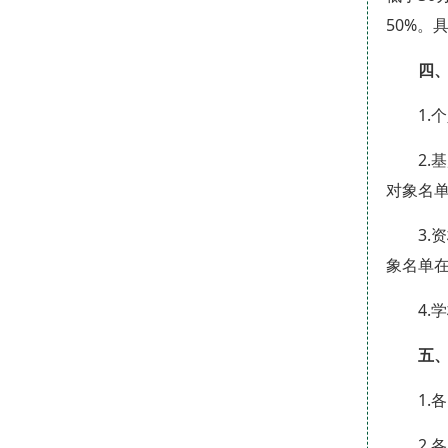
50%。
四
1
2
对象名
3
象名单在
4
五
1
2