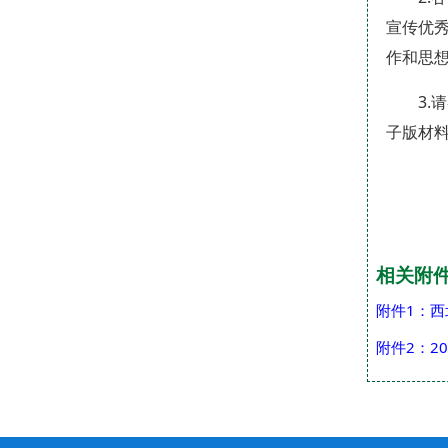
宣传优
作和思
3.
子版材
相关附
附件1：西
附件2：2