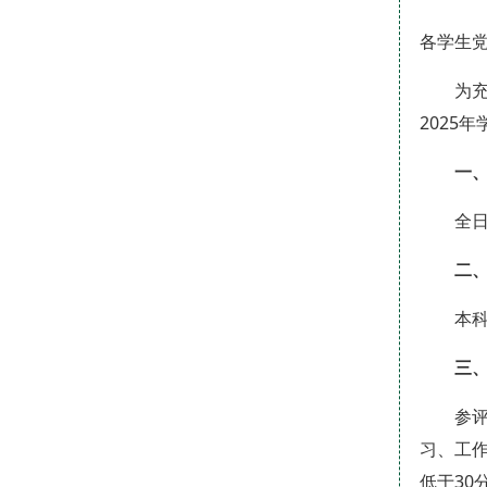
各学生
为
2025
一
全
二
本
三
参
习、工作
低于30