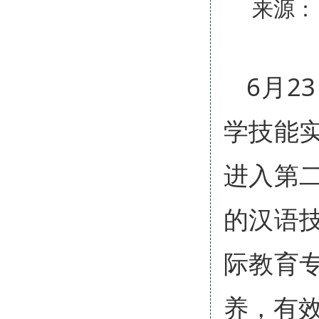
来源：
6月2
学技能
进入第
的汉语
际教育
养，有