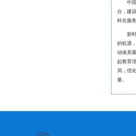
中
台，建
科在服
新
的机遇
动体系
起教育
局，优化
量。