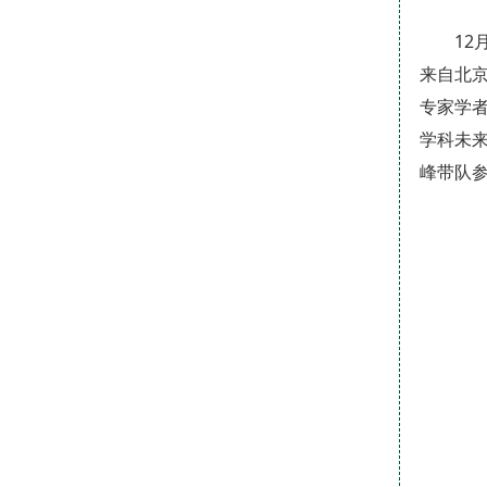
1
来自北京
专家学
学科未
峰带队