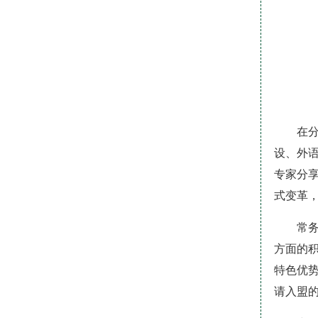
在
设、外
专家分
式变革
常
方面的
特色优
请入盟的